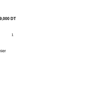
9,000
DT
nier