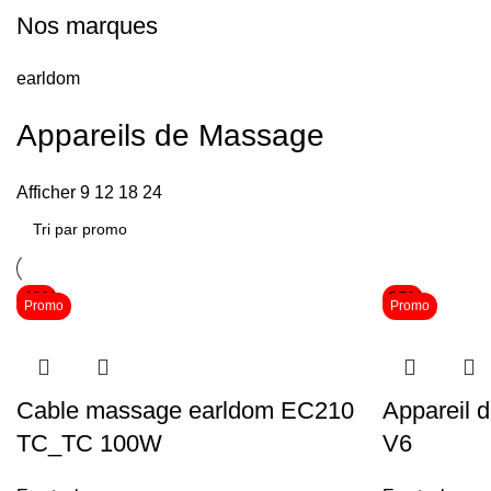
Nos marques
earldom
Appareils de Massage
Afficher
9
12
18
24
-43%
-25%
Promo
Promo
Cable massage earldom EC210
Appareil 
TC_TC 100W
V6