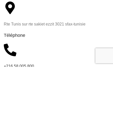
Rte Tunis sur rte sakiet ezzit 3021 sfax-tunisie
Téléphone
+216 58 005 800
+216 28 077 076
Développé par
ASM
.Tous droits réservés.