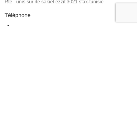
Rte Tunis sur rte sakiet ezzit 3021 sfax-tunisie
Téléphone
+216 58 005 800
+216 28 077 076
Développé par
ASM
.Tous droits réservés.
Filtres
0
Favoris
0
items
Panier
Menu