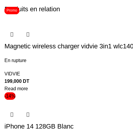
Produits en relation
Promo
Promo
Promo
Promo
Magnetic wireless charger vidvie 3in1 wlc14
En rupture
VIDVIE
199,000
DT
Read more
-14%
iPhone 14 128GB Blanc