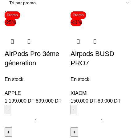
Promo
Promo
Promo
Promo
Promo
Promo
Promo
Promo
Promo
Promo
Promo
Promo
-25%
-41%
AirPods Pro 3éme
Airpods BUSD
géneration
PRO7
En stock
En stock
APPLE
XIAOMI
1.199,000
DT
899,000
DT
150,000
DT
89,000
DT