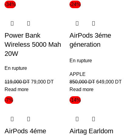
-34%
-24%
Power Bank
AirPods 3éme
Wireless 5000 Mah
géneration
20W
En rupture
En rupture
APPLE
119,000
DT
79,000
DT
850,000
DT
649,000
DT
Read more
Read more
-7%
-14%
AirPods 4éme
Airtag Earldom