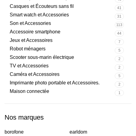
Casques et Écouteurs sans fil
41
Smart watch et Accessories
31
Son et Accessories
113
Accessoire smartphone
44
Jeux et Accessoires
7
Robot ménagers
5
Scooter sous-marin électrique
2
TV et Accessories
2
Caméra et Accessoires
5
Imprimante photo portable et Accessoires.
2
Maison connectée
1
Nos marques
borofone
earldom