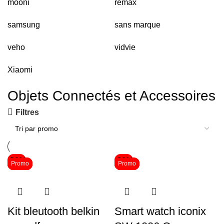
mooni
remax
samsung
sans marque
veho
vidvie
Xiaomi
Objets Connectés et Accessoires
Filtres
-38%
-62%
Promo
Promo
Promo
Promo
Promo
Promo
Promo
Promo
Promo
Promo
Promo
Promo
Kit bleutooth belkin
Smart watch iconix