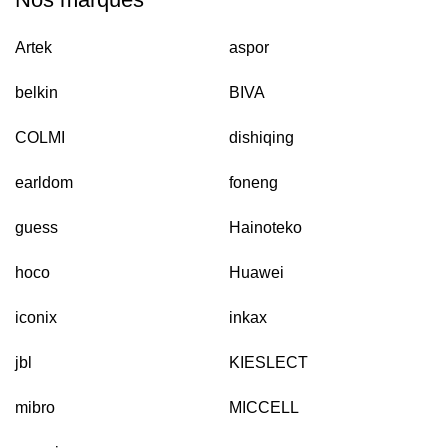
Artek
aspor
belkin
BIVA
COLMI
dishiqing
earldom
foneng
guess
Hainoteko
hoco
Huawei
iconix
inkax
jbl
KIESLECT
mibro
MICCELL