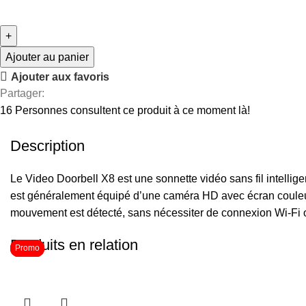
Ajouter au panier
Ajouter aux favoris
Partager:
16
Personnes consultent ce produit à ce moment là!
Description
Le Video Doorbell X8 est une sonnette vidéo sans fil intellig
est généralement équipé d’une caméra HD avec écran couleur in
mouvement est détecté, sans nécessiter de connexion Wi-Fi o
Produits en relation
Promo
Promo
Promo
Promo