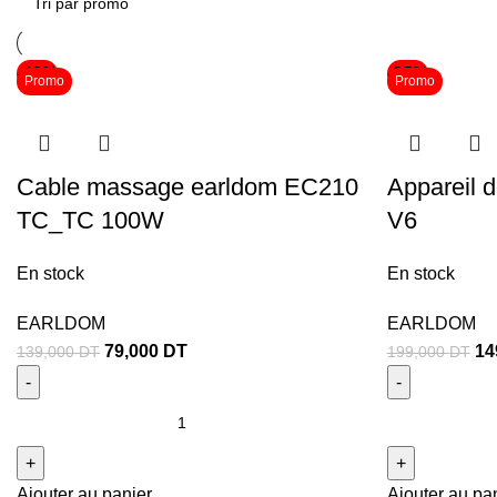
-43%
-25%
Promo
Promo
Cable massage earldom EC210
Appareil 
TC_TC 100W
V6
En stock
En stock
EARLDOM
EARLDOM
79,000
DT
14
139,000
DT
199,000
DT
Ajouter au panier
Ajouter au pa