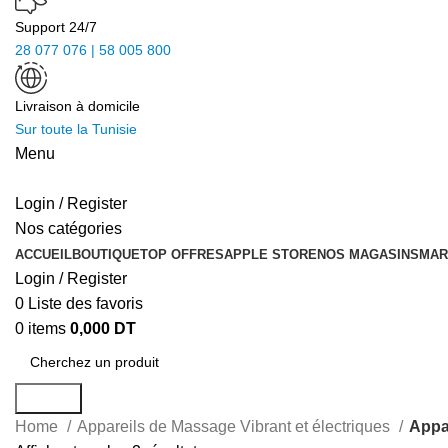
Support 24/7
28 077 076 | 58 005 800
Livraison à domicile
Sur toute la Tunisie
Menu
Login / Register
Nos catégories
ACCUEIL
BOUTIQUE
TOP OFFRES
APPLE STORE
NOS MAGASINS
MAR
Login / Register
0
Liste des favoris
0
items
0,000
DT
Search
Home
Appareils de Massage Vibrant et électriques
Appa