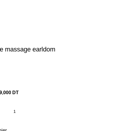
de massage earldom
9,000
DT
nier