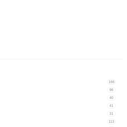
166
96
40
41
31
113