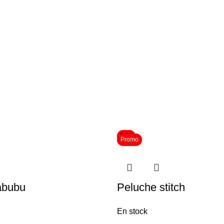
-65%
Promo
abubu
Peluche stitch
En stock