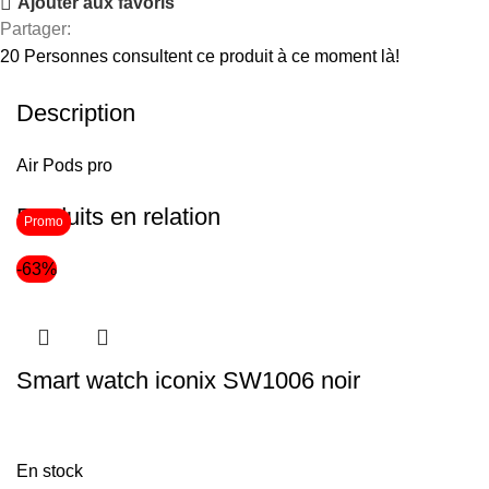
Ajouter aux favoris
Partager:
20
Personnes consultent ce produit à ce moment là!
Description
Air Pods pro
Produits en relation
Promo
-63%
Smart watch iconix SW1006 noir
En stock