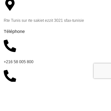
Rte Tunis sur rte sakiet ezzit 3021 sfax-tunisie
Téléphone
+216 58 005 800
+216 28 077 076
Développé par
ASM
.Tous droits réservés.