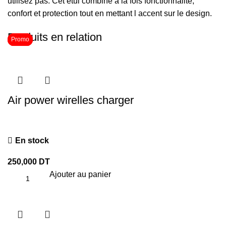
utilisez pas. Cet étui combine à la fois fonctionnalité,
confort et protection tout en mettant l accent sur le design.
Produits en relation
Promo
Promo
Promo
Air power wirelles charger
En stock
250,000
DT
Ajouter au panier