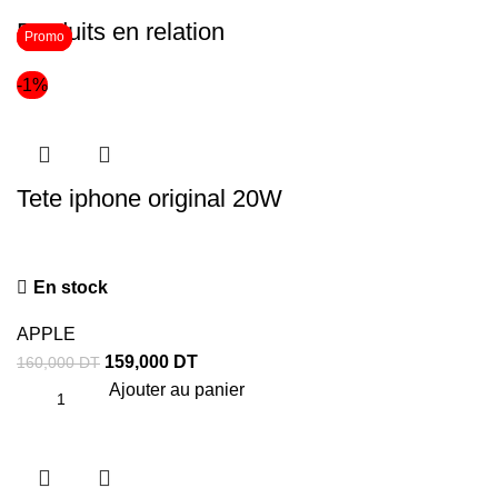
Produits en relation
Promo
Promo
Promo
-1%
Tete iphone original 20W
En stock
APPLE
159,000
DT
160,000
DT
Ajouter au panier