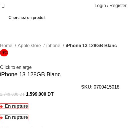
Login / Register
Home
Apple store
iphone
iPhone 13 128GB Blanc
-9%
Click to enlarge
iPhone 13 128GB Blanc
SKU:
0700415018
1.599,000
DT
1.749,000
DT
En rupture
En rupture