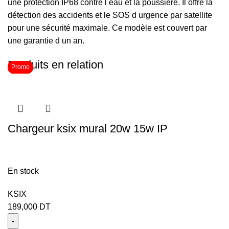
une protection IP68 contre l eau et la poussière. Il offre la
détection des accidents et le SOS d urgence par satellite
pour une sécurité maximale. Ce modèle est couvert par
une garantie d un an.
Produits en relation
Promo
Promo
Promo
Promo
Chargeur ksix mural 20w 15w IP
En stock
KSIX
189,000
DT