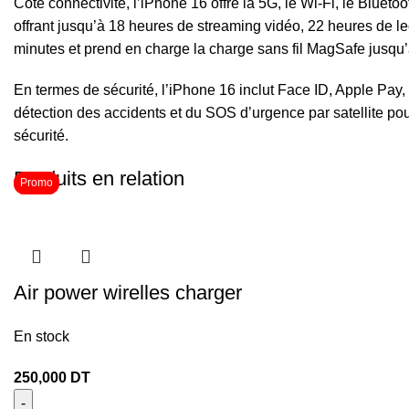
Côté connectivité, l’iPhone 16 offre la 5G, le Wi-Fi, le Blue
offrant jusqu’à 18 heures de streaming vidéo, 22 heures de l
minutes et prend en charge la charge sans fil MagSafe jusqu’
En termes de sécurité, l’iPhone 16 inclut Face ID, Apple Pay, S
détection des accidents et du SOS d’urgence par satellite pou
sécurité.
Produits en relation
Promo
Promo
Air power wirelles charger
En stock
250,000
DT