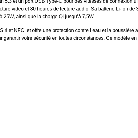
tooth 5.3 et un port USB Type-C pour des vitesses de connexion 
ecture vidéo et 80 heures de lecture audio. Sa batterie Li-Ion 
à 25W, ainsi que la charge Qi jusqu’à 7,5W.
iri et NFC, et offre une protection contre l eau et la poussière 
r garantir votre sécurité en toutes circonstances. Ce modèle en 