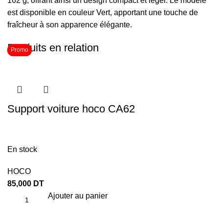
162 g, offrant ainsi un design compact et léger. Le modèle
est disponible en couleur Vert, apportant une touche de
fraîcheur à son apparence élégante.
Produits en relation
Promo
Promo
Support voiture hoco CA62
En stock
HOCO
85,000
DT
Ajouter au panier