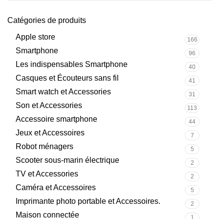
Catégories de produits
Apple store
166
Smartphone
96
Les indispensables Smartphone
40
Casques et Écouteurs sans fil
41
Smart watch et Accessories
31
Son et Accessories
113
Accessoire smartphone
44
Jeux et Accessoires
7
Robot ménagers
5
Scooter sous-marin électrique
2
TV et Accessories
2
Caméra et Accessoires
5
Imprimante photo portable et Accessoires.
2
Maison connectée
1