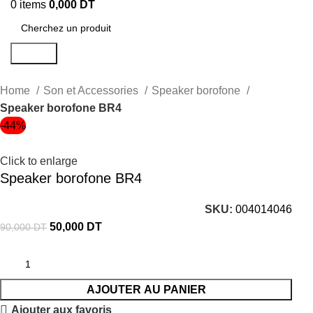
0
items
0,000
DT
Search
Home
Son et Accessories
Speaker borofone
Speaker borofone BR4
-44%
Click to enlarge
Speaker borofone BR4
SKU:
004014046
50,000
DT
90,000
DT
AJOUTER AU PANIER
Ajouter aux favoris