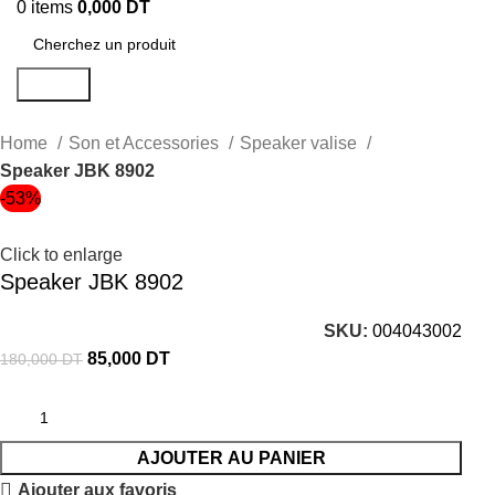
0
items
0,000
DT
Search
Home
Son et Accessories
Speaker valise
Speaker JBK 8902
-53%
Click to enlarge
Speaker JBK 8902
SKU:
004043002
85,000
DT
180,000
DT
AJOUTER AU PANIER
Ajouter aux favoris