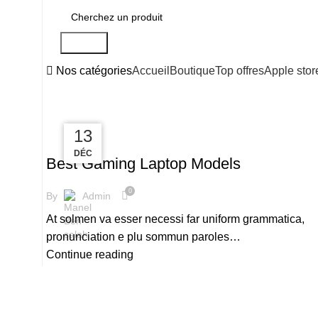
Search
Nos catégories
Accueil
Boutique
Top offres
Apple stor
13
13
13
,
GAMING
LAPTOPS
DÉC
DÉC
DÉC
Best Gaming Laptop Models
0
By
Admin
At solmen va esser necessi far uniform grammatica,
pronunciation e plu sommun paroles…
Continue reading