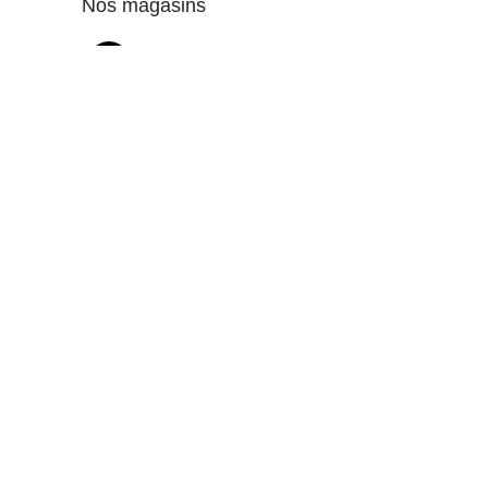
Nos magasins
Rte Teniour km 4 imm fleur de lys mag.n 4
Rte Tunis sur rte sakiet ezzit 3021 sfax-tunisie
Téléphone
+216 58 005 800