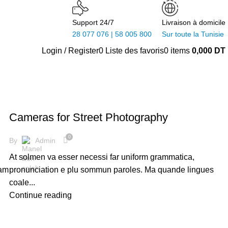
Support 24/7
Livraison à domicile
28 077 076 | 58 005 800
Sur toute la Tunisie
Login / Register
0
Liste des favoris
0
items
0,000
DT
CAMERAS
Cameras for Street Photography
0
By
Admin
At solmen va esser necessi far uniform grammatica,
iam
pronunciation e plu sommun paroles. Ma quande lingues
coale...
Continue reading