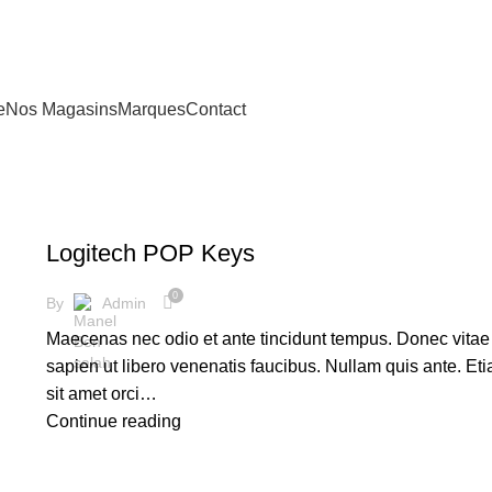
e
Nos Magasins
Marques
Contact
KEYBOARDS
Logitech POP Keys
0
By
Admin
Maecenas nec odio et ante tincidunt tempus. Donec vitae
sapien ut libero venenatis faucibus. Nullam quis ante. Et
sit amet orci…
Continue reading