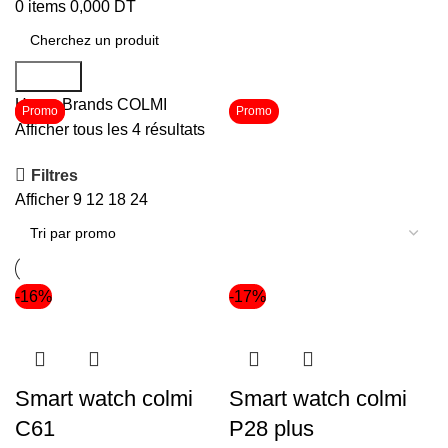
0
items
0,000
DT
Search
Home
Brands
COLMI
Promo
Promo
Promo
Afficher tous les 4 résultats
Filtres
Afficher
9
12
18
24
-16%
-17%
Smart watch colmi
Smart watch colmi
C61
P28 plus