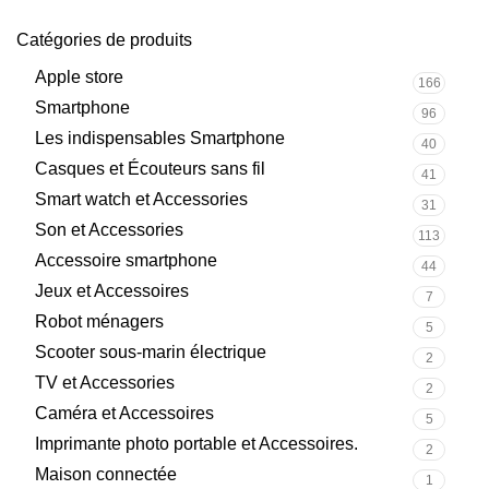
Catégories de produits
Apple store
166
Smartphone
96
Les indispensables Smartphone
40
Casques et Écouteurs sans fil
41
Smart watch et Accessories
31
Son et Accessories
113
Accessoire smartphone
44
Jeux et Accessoires
7
Robot ménagers
5
Scooter sous-marin électrique
2
TV et Accessories
2
Caméra et Accessoires
5
Imprimante photo portable et Accessoires.
2
Maison connectée
1