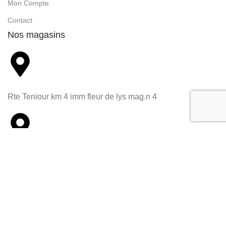
Mon Compte
Contact
Nos magasins
Rte Teniour km 4 imm fleur de lys mag.n 4
Rte Tunis sur rte sakiet ezzit 3021 sfax-tunisie
Téléphone