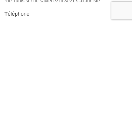
Rte Tunis sur rte sakiet ezzit 3021 sfax-tunisie
Téléphone
+216 58 005 800
+216 28 077 076
Développé par
ASM
.Tous droits réservés.
Filtres
0
Favoris
0
items
Panier
Menu