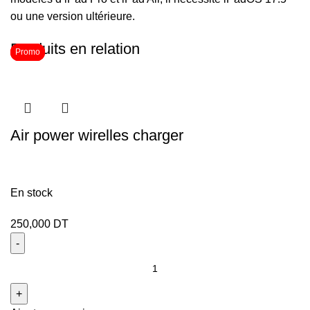
ou une version ultérieure.
Produits en relation
Promo
Promo
Promo
Air power wirelles charger
En stock
250,000
DT