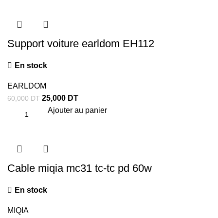
Support voiture earldom EH112
En stock
EARLDOM
25,000
DT
60,000
DT
Ajouter au panier
Cable miqia mc31 tc-tc pd 60w
En stock
MIQIA