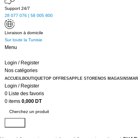
Support 24/7
28 077 076 | 58 005 800
Livraison à domicile
Sur toute la Tunisie
Menu
Login / Register
Nos catégories
ACCUEIL
BOUTIQUE
TOP OFFRES
APPLE STORE
NOS MAGASINS
MAR
Login / Register
0
Liste des favoris
0
items
0,000
DT
Search