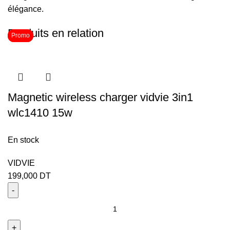
élégance.
Produits en relation
Promo
Promo
Magnetic wireless charger vidvie 3in1
wlc1410 15w
En stock
VIDVIE
199,000
DT