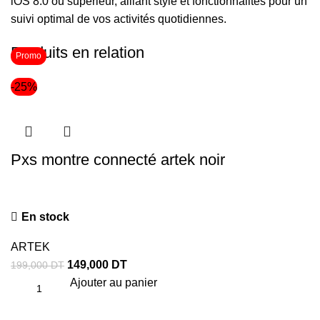
iOS 8.0 ou supérieur, alliant style et fonctionnalités pour un
suivi optimal de vos activités quotidiennes.
Produits en relation
Promo
-25%
Pxs montre connecté artek noir
En stock
ARTEK
149,000
DT
199,000
DT
Ajouter au panier