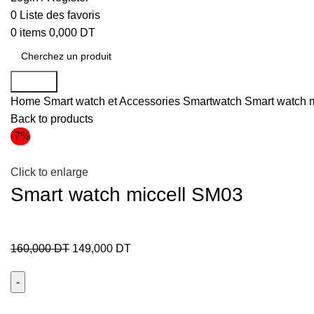
0
Liste des favoris
0
items
0,000
DT
Search
Home
Smart watch et Accessories
Smartwatch
Smart watch 
Back to products
-7%
Click to enlarge
Smart watch miccell SM03
160,000
DT
149,000
DT