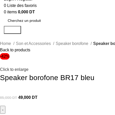
0
Liste des favoris
0
items
0,000
DT
Search
Home
Son et Accessories
Speaker borofone
Speaker bo
Back to products
-42%
Click to enlarge
Speaker borofone BR17 bleu
49,000
DT
85,000
DT