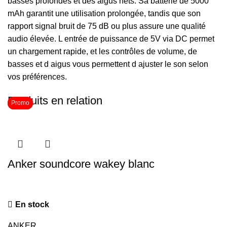
basses profondes et des aigus nets. Sa batterie de 5000
mAh garantit une utilisation prolongée, tandis que son
rapport signal bruit de 75 dB ou plus assure une qualité
audio élevée. L entrée de puissance de 5V via DC permet
un chargement rapide, et les contrôles de volume, de
basses et d aigus vous permettent d ajuster le son selon
vos préférences.
Produits en relation
Promo
Promo
Anker soundcore wakey blanc
En stock
ANKER