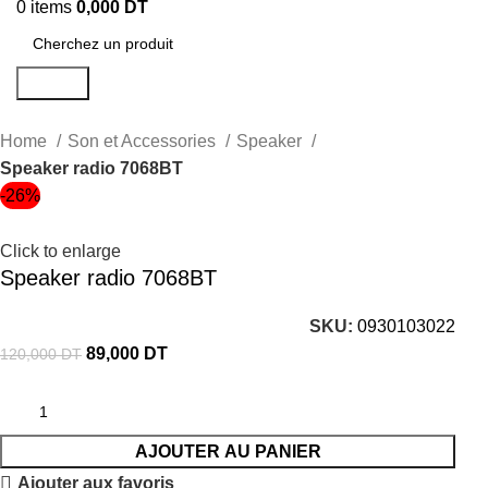
0
items
0,000
DT
Search
Home
Son et Accessories
Speaker
Speaker radio 7068BT
-26%
Click to enlarge
Speaker radio 7068BT
SKU:
0930103022
89,000
DT
120,000
DT
AJOUTER AU PANIER
Ajouter aux favoris