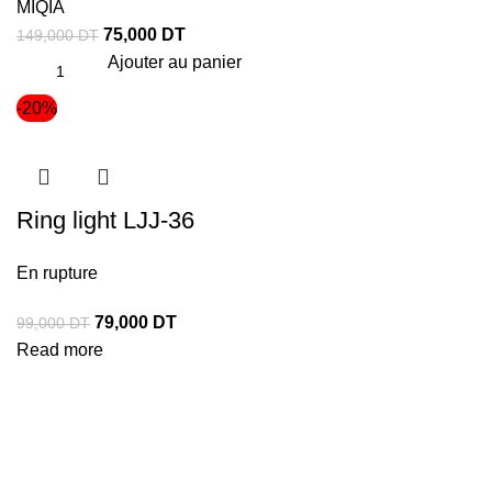
MIQIA
75,000
DT
149,000
DT
Ajouter au panier
-20%
Ring light LJJ-36
En rupture
79,000
DT
99,000
DT
Read more