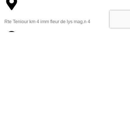
Rte Teniour km 4 imm fleur de lys mag.n 4
Rte Tunis sur rte sakiet ezzit 3021 sfax-tunisie
Téléphone
+216 58 005 800