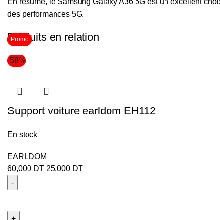
En résumé, le Samsung Galaxy A36 5G est un excellent choix 
des performances 5G.
Produits en relation
Promo
Promo
-58%
Support voiture earldom EH112
En stock
EARLDOM
60,000
DT
25,000
DT