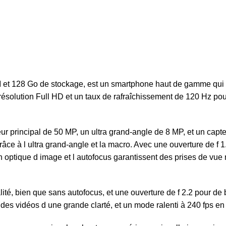
128 Go de stockage, est un smartphone haut de gamme qui alli
solution Full HD et un taux de rafraîchissement de 120 Hz pour 
pteur principal de 50 MP, un ultra grand-angle de 8 MP, et un c
s grâce à l ultra grand-angle et la macro. Avec une ouverture de f
n optique d image et l autofocus garantissent des prises de vu
té, bien que sans autofocus, et une ouverture de f 2.2 pour de 
es vidéos d une grande clarté, et un mode ralenti à 240 fps e