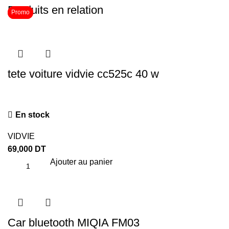
Produits en relation
Promo
Promo
tete voiture vidvie cc525c 40 w
En stock
VIDVIE
69,000
DT
Ajouter au panier
Car bluetooth MIQIA FM03