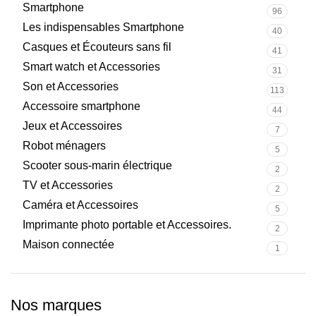
Smartphone
96
Les indispensables Smartphone
40
Casques et Écouteurs sans fil
41
Smart watch et Accessories
31
Son et Accessories
113
Accessoire smartphone
44
Jeux et Accessoires
7
Robot ménagers
5
Scooter sous-marin électrique
2
TV et Accessories
2
Caméra et Accessoires
5
Imprimante photo portable et Accessoires.
2
Maison connectée
1
Nos marques