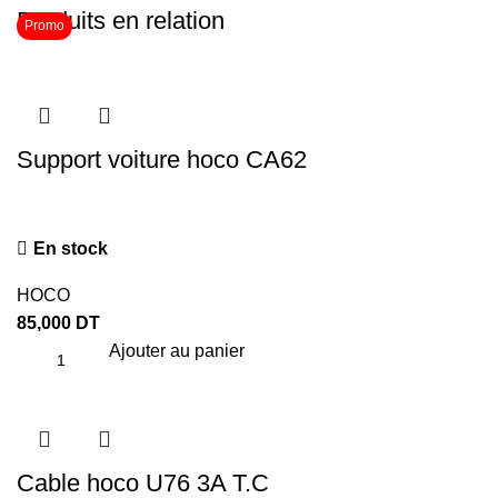
Produits en relation
Promo
Support voiture hoco CA62
En stock
HOCO
85,000
DT
Ajouter au panier
Cable hoco U76 3A T.C