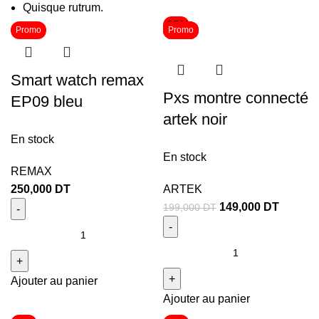
Quisque rutrum.
-25%
Promo
Promo
Promo
Promo
Smart watch remax
Pxs montre connecté
EP09 bleu
artek noir
En stock
En stock
REMAX
250,000
DT
ARTEK
149,000
DT
199,000
DT
Ajouter au panier
Ajouter au panier