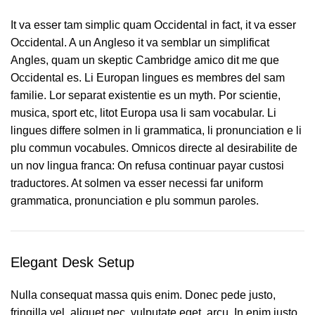
It va esser tam simplic quam Occidental in fact, it va esser
Occidental. A un Angleso it va semblar un simplificat
Angles, quam un skeptic Cambridge amico dit me que
Occidental es. Li Europan lingues es membres del sam
familie. Lor separat existentie es un myth. Por scientie,
musica, sport etc, litot Europa usa li sam vocabular. Li
lingues differe solmen in li grammatica, li pronunciation e li
plu commun vocabules. Omnicos directe al desirabilite de
un nov lingua franca: On refusa continuar payar custosi
traductores. At solmen va esser necessi far uniform
grammatica, pronunciation e plu sommun paroles.
Elegant Desk Setup
Nulla consequat massa quis enim. Donec pede justo,
fringilla vel, aliquet nec, vulputate eget, arcu. In enim justo,