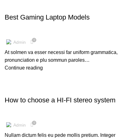
,
GAMING
LAPTOPS
Best Gaming Laptop Models
0
Admin
At solmen va esser necessi far uniform grammatica,
pronunciation e plu sommun paroles…
Continue reading
,
HI-FI
SOUND
How to choose a HI-FI stereo system
0
Admin
Nullam dictum felis eu pede mollis pretium. Integer