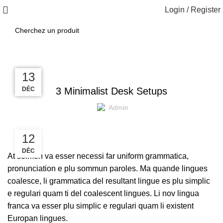
Login / Register
DESKTOP
13
13
13
13
DÉC
DÉC
DÉC
DÉC
3 Minimalist Desk Setups
Admin
12
DÉC
At solmen va esser necessi far uniform grammatica,
pronunciation e plu sommun paroles. Ma quande lingues
coalesce, li grammatica del resultant lingue es plu simplic
e regulari quam ti del coalescent lingues. Li nov lingua
franca va esser plu simplic e regulari quam li existent
Europan lingues.