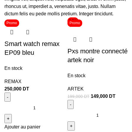
rhoncus ut, imperdiet a, venenatis vitae, justo. Nullam
dictum felis eu pede mollis pretium. Integer tincidunt.
-25%
Promo
Promo
Promo
Smart watch remax
Pxs montre connecté
EP09 bleu
artek noir
En stock
En stock
REMAX
250,000
DT
ARTEK
149,000
DT
199,000
DT
Ajouter au panier