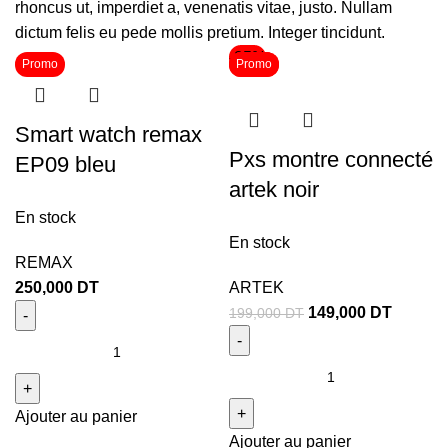
rhoncus ut, imperdiet a, venenatis vitae, justo. Nullam
dictum felis eu pede mollis pretium. Integer tincidunt.
-25%
Promo
Promo
Promo
Smart watch remax
Pxs montre connecté
EP09 bleu
artek noir
En stock
En stock
REMAX
250,000
DT
ARTEK
149,000
DT
199,000
DT
Ajouter au panier
Ajouter au panier